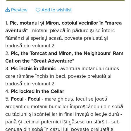
Preview
Add to wishlist
1.
Pic, motanul și Miron, cotoiul vecinilor în "marea
aventură
" - motanii pleacă în pădure și se întorc
flămânzi și speriați acasă, poveste preluată și
tradusă din volumul 2.
2.
Pic, the Tomcat and Miron, the Neighbours' Ram
Cat on the "Great Adventure"
3.
Pic închis în zămnic
- aventura motanului curios
care rămâne închis în beci, poveste preluată și
tradusă din volumul 2.
4.
Pic locked in the Cellar
5.
Focul
-
Focul
- mare ghiduș, focul se joacă
arogant cu motanii bunicilor împroșcându-i din sobă
cu tăciuni și scântei iar în final învață o lecție dură -
până și cei mai puternici își găsesc un sfârșit - sub
cenușa din sobă în cazul lui, poveste preluată și