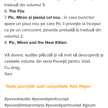
tradusă din volumul 5.
6.
The Fire
7.
Pic, Miron și pisoiul cel nou
- în casa bunicilor
apare un pisoi nou pe care Pic îl privește la început
ca pe un concurent, poveste preluată și tradusă din
volumul 2.
8.
Pic, Miron and the New Kitten
.
Vă doresc audiție plăcută și vă invit să descoperiți și
celalalte volume din seria Povești pentru Vlad.
Cu drag,
Geo
*Toate poveștile sunt compatibile Yoto Player
#povestiaudio #povestipentrucopii
#povestilimbaromana #povestipentruvlad #geom.